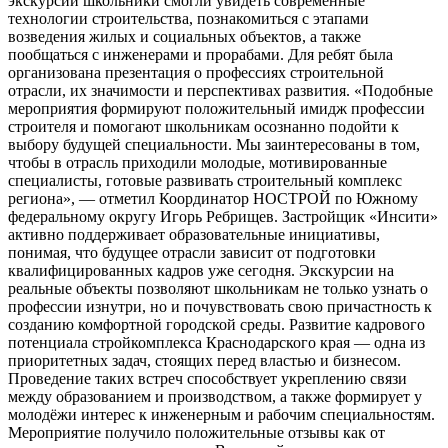
экскурсии школьники смогли увидеть современные
технологии строительства, познакомиться с этапами
возведения жилых и социальных объектов, а также
пообщаться с инженерами и прорабами. Для ребят была
организована презентация о профессиях строительной
отрасли, их значимости и перспективах развития. «Подобные
мероприятия формируют положительный имидж профессии
строителя и помогают школьникам осознанно подойти к
выбору будущей специальности. Мы заинтересованы в том,
чтобы в отрасль приходили молодые, мотивированные
специалисты, готовые развивать строительный комплекс
региона», — отметил Координатор НОСТРОЙ по Южному
федеральному округу Игорь Ребрищев. Застройщик «Инсити»
активно поддерживает образовательные инициативы,
понимая, что будущее отрасли зависит от подготовки
квалифицированных кадров уже сегодня. Экскурсии на
реальные объекты позволяют школьникам не только узнать о
профессии изнутри, но и почувствовать свою причастность к
созданию комфортной городской среды. Развитие кадрового
потенциала стройкомплекса Краснодарского края — одна из
приоритетных задач, стоящих перед властью и бизнесом.
Проведение таких встреч способствует укреплению связи
между образованием и производством, а также формирует у
молодёжи интерес к инженерным и рабочим специальностям.
Мероприятие получило положительные отзывы как от